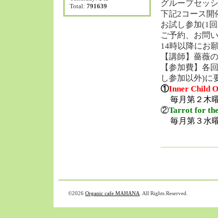
グループセッ
Total:
791639
下記2コース開
お試し参加(1
ご予約、お問い合
14時以降にお
【講師】薔薇
【参加費】各回5
し参加以外)に要
①
Inner Child 
毎月第２木曜日 
②
Tarrot for t
毎月第３水曜日
©2026
Organic cafe MAHANA
. All Rights Reserved.