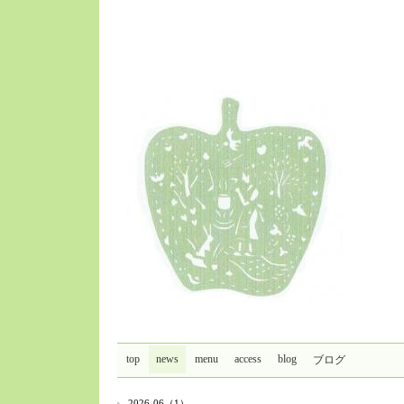
top
news
menu
access
blog
ブログ
2026-06（1）