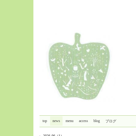
top
news
menu
access
blog
ブログ
2026-06（1）