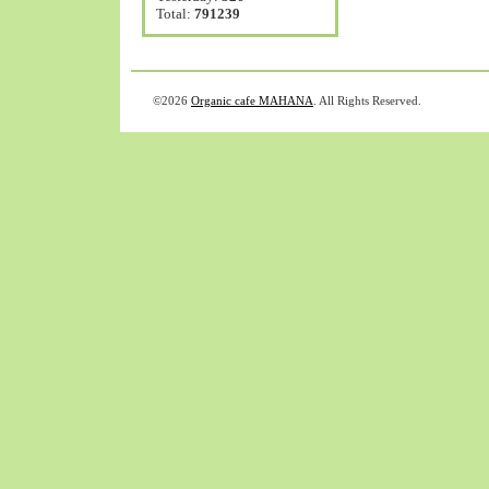
Total:
791239
©2026
Organic cafe MAHANA
. All Rights Reserved.