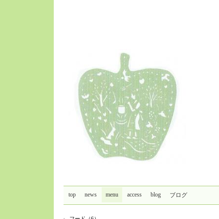
top
news
menu
access
blog
ブログ
フード（6）