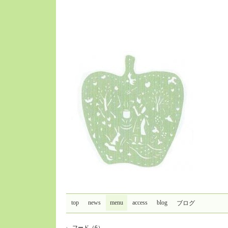
top
news
menu
access
blog
ブログ
フード（6）