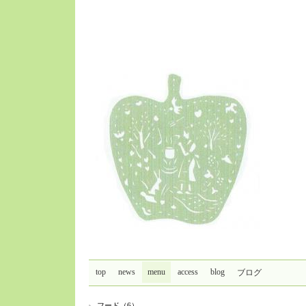
top
news
menu
access
blog
ブログ
フード（6）